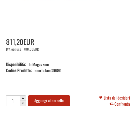
811
,
20
EUR
IVA esclusa:
780,00EUR
Disponibilità:
In Magazzino
Codice Prodotto:
scortafam30690
Lista dei desideri
Aggiungi al carrello
Confronta